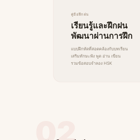
คู่มือฝึกฝน
เรียนรู้และฝึกฝน
พัฒนาผ่านการฝึก
แบบฝึกหัดที่สอดคล้องกับบทเรียน
เสริมทักษะฟัง พูด อ่าน เขียน
รวมข้อสอบจำลอง HSK
02